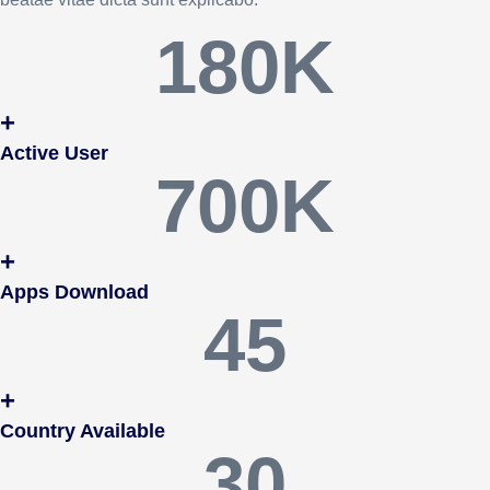
180
K
+
Active User
700
K
+
Apps Download
45
+
Country Available
30