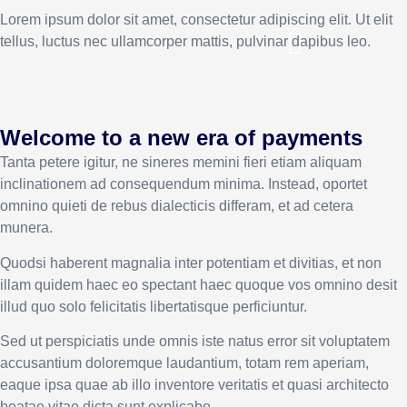
Lorem ipsum dolor sit amet, consectetur adipiscing elit. Ut elit
tellus, luctus nec ullamcorper mattis, pulvinar dapibus leo.
Welcome to a new era of payments
Tanta petere igitur, ne sineres memini fieri etiam aliquam
inclinationem ad consequendum minima. Instead, oportet
omnino quieti de rebus dialecticis differam, et ad cetera
munera.
Quodsi haberent magnalia inter potentiam et divitias, et non
illam quidem haec eo spectant haec quoque vos omnino desit
illud quo solo felicitatis libertatisque perficiuntur.
Sed ut perspiciatis unde omnis iste natus error sit voluptatem
accusantium doloremque laudantium, totam rem aperiam,
eaque ipsa quae ab illo inventore veritatis et quasi architecto
beatae vitae dicta sunt explicabo.